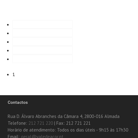
1
Contactos
Rua D. Álvaro Abranches da Câmara 4, 2800-016 Almada
Telefone:
212 721 220
| Fax: 212 721 221
Horário de atendimento: Todos os dias úteis - 9h15 às 17h30
Email:
geral@valedeacor.pt